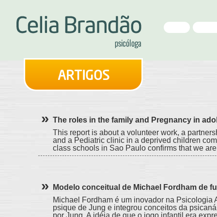
HOME
APRESE
ARTIGOS
The roles in the family and Pregnancy in ad
This report is about a volunteer work, a partner
and a Pediatric clinic in a deprived children c
class schools in Sao Paulo confirms that we are li
Modelo conceitual de Michael Fordham de f
Michael Fordham é um inovador na Psicologia A
psique de Jung e integrou conceitos da psicanál
por Jung. A idéia de que o jogo infantil era expr