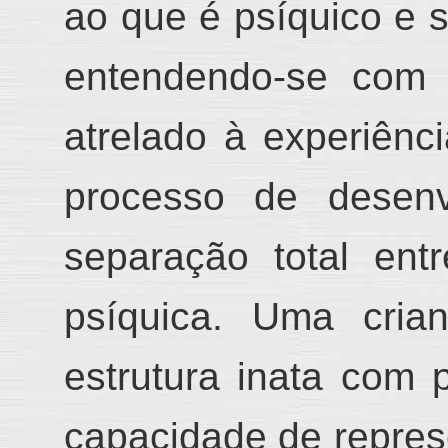
ao que é psí
q
uico e 
entende
ndo
-se
com 
atrelado à experiê
nc
processo de desenv
separação total ent
psíquica. Uma cria
estrutura inata
com
capacidade de repres