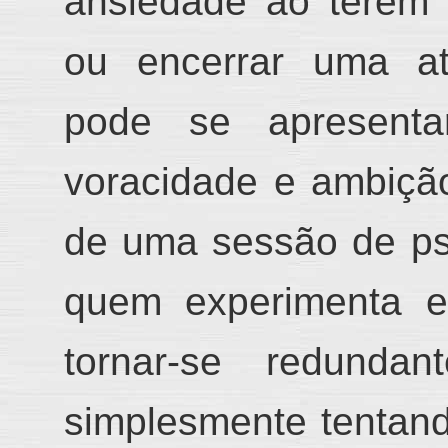
ansiedade ao ter
em
ou encerrar uma at
po
de se apresent
voracidade e ambiç
ã
de um
a
sessão de ps
quem experime
nta 
tornar-se redundan
simplesmente
tentand